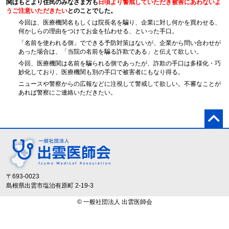
関はもとより住民のみなさま方も
日頃より警戒していただき被害にあわないよ
うご注意いただきたい
とのことでした。
今回は、医療機関名もしくは院長名を騙り、企業に対し何かを買わせる、
何かしらの理由をつけてお金を払わせる、といった手口。
「名前を使われる側」でできる予防対策はないが、企業から問い合わせが
あった場合は、「当院の名前を騙る詐欺である」と伝えて欲しい。
今回、医療機関は名前を騙られる側であったが、詐欺の手口は多様化・巧
妙化しており、医療機関も別の手口で被害者にもなり得る。
ニュースや警察からの広報などに注視して警戒して欲しい。不審なことが
あれば警察にご連絡いただきたい。
〒693-0023
島根県出雲市塩治有原町 2-19-3
© 一般社団法人 出雲医師会