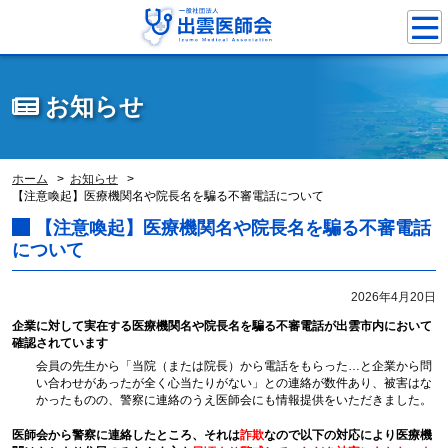
お知らせ
ホーム
お知らせ
【注意喚起】医療機関名や院長名を騙る不審電話について
【注意喚起】医療機関名や院長名を騙る不審電話
について
2026年4月20日
企業に対して実在する医療機関名や院長名を騙る不審電話が出雲市内において
確認されています
会員の先生から「当院（または院長）から電話をもらった…と企業から問
い合わせがあったが全く心当たりがない」との連絡が数件あり、被害はな
かったものの、警察に連絡のうえ医師会にも情報提供をいただきました。
医師会から警察に連絡したところ、
それは
詐欺
なので以下の対応により医療機