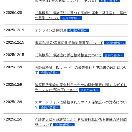
師法第 31 条の解釈について （その３）
会員の皆様へ
2026/1/28
〔島根県〕感染症法に基づく医師の届出（発生届）・届出
の基準について
会員の皆様へ
2025/12/19
オンライン診療関連
会員の皆様へ
2025/12/15
出雲圏域 CKD重症化予防対策事業について
会員の皆様へ
2025/12/15
〔島根県〕感染症に係る検体検査について
会員の皆様へ
2025/12/9
医師資格証（IC カード）の優先発行と申請書の改訂につい
て
会員の皆様へ
2025/12/9
診療用放射線の安全利用のための指針策定に関するガイド
ライン の一部改正について
会員の皆様へ
2025/12/9
スマートフォンに搭載されたマイナ保険証への対応につい
て
会員の皆様へ
2025/12/5
介護老人福祉施設等における診療行為に係る報酬の給付調
整について
会員の皆様へ